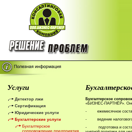
Услуги
Бухгалтерско
Детектор лжи
Бухгалтерское сопрово
«БИЗНЕС-ПАРТНЁР». Оно 
Сертификация
-
ежемесячное соста
Юридические услуги
Бухгалтерские услуги
-
ведение налогового
Бухгалтерское
-
подготовка и сост
сопровождение предприятия
учетной политики для цел