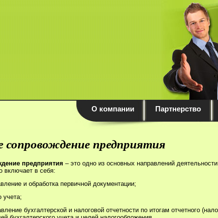
О компании
Партнерство
е сопровождение предприятия
ждение предприятия
– это одно из основных направлений деятельност
включает в себя:
вление и обработка первичной документации;
 учета;
авление бухгалтерской и налоговой отчетности по итогам отчетного (нало
ей бухгалтерского учета и целей налогообложения.