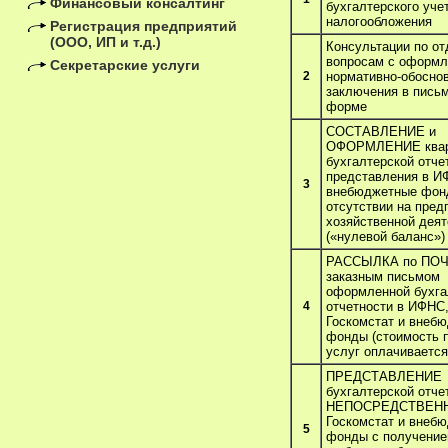
Финансовый консалтинг
бухгалтерского уче
налогообложения
Регистрация предприятий
(ООО, ИП и т.д.)
Консультации по о
вопросам с оформ
Секретарские услуги
2
нормативно-обосно
заключения в пись
форме
СОСТАВЛЕНИЕ и
ОФОРМЛЕНИЕ квар
бухгалтерской отче
представления в И
3
внебюджетные фон
отсутствии на пред
хозяйственной дея
(«нулевой баланс»)
РАССЫЛКА по ПО
заказным письмом
оформленной бухга
4
отчетности в ИФНС
Госкомстат и внеб
фонды (стоимость 
услуг оплачивается
ПРЕДСТАВЛЕНИЕ
бухгалтерской отче
НЕПОСРЕДСТВЕНН
Госкомстат и внеб
5
фонды с получение