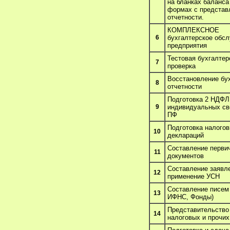
на бланках баланса
формах с представ
отчетности.
КОМПЛЕКСНОЕ
6
бухгалтерское обс
предприятия
Тестовая бухгалтер
7
проверка
Восстановление бу
8
отчетности
Подготовка 2 НДФЛ
9
индивидуальных св
ПФ
Подготовка налого
10
деклараций
Составление перви
11
документов
Составление заявл
12
применение УСН
Составление писем 
13
ИФНС, Фонды)
Представительство
14
налоговых и прочих