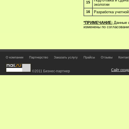
Подготовка и сдача
15
экологии
16
Разработка учетной
*ПРИМЕЧАНИЕ:
Данные ц
изменены по согласовани
О компании
Партнерство
Заказать услугу
Прайсы
Отзывы
Контак
Сайт созд
©2011 Бизнес-партнер